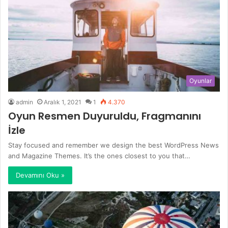
Oyunlar
admin
Aralık 1, 2021
1
4.370
Oyun Resmen Duyuruldu, Fragmanını
İzle
Stay focused and remember we design the best WordPress News
and Magazine Themes. It’s the ones closest to you that…
Devamını Oku »