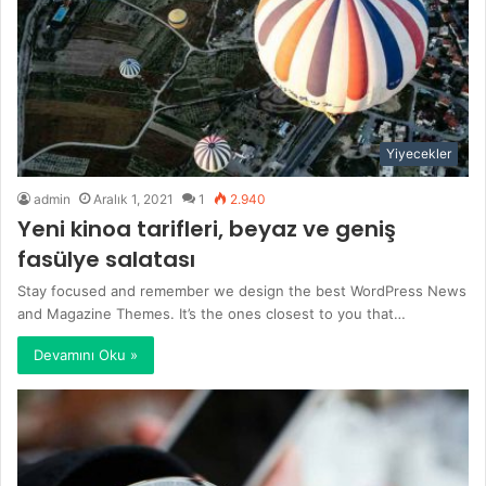
Yiyecekler
admin
Aralık 1, 2021
1
2.940
Yeni kinoa tarifleri, beyaz ve geniş
fasülye salatası
Stay focused and remember we design the best WordPress News
and Magazine Themes. It’s the ones closest to you that…
Devamını Oku »