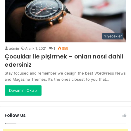
Yiyecekler
admin
Aralık 1, 2021
1
859
Çocuklar ile pişirmek – onları nasıl dahil
edersiniz
Stay focused and remember we design the best WordPress News
and Magazine Themes. It’s the ones closest to you that…
Devamını Oku »
Follow Us