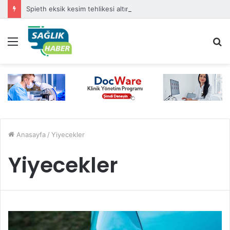
Spieth eksik kesim tehlikesi altında
Menü
A
y
...
Anasayfa
/
Yiyecekler
Yiyecekler