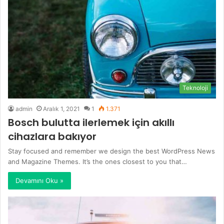
Teknoloji
admin
Aralık 1, 2021
1
1.371
Bosch bulutta ilerlemek için akıllı
cihazlara bakıyor
Stay focused and remember we design the best WordPress News
and Magazine Themes. It’s the ones closest to you that…
Devamını Oku »